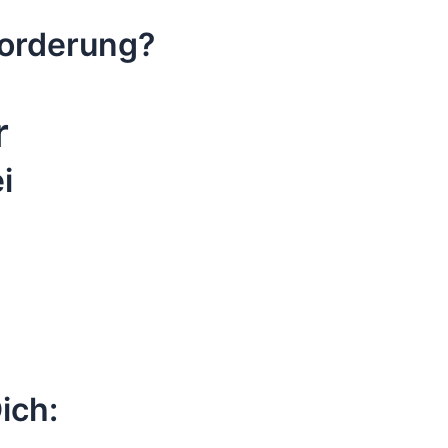
forderung?
r
i
ich: